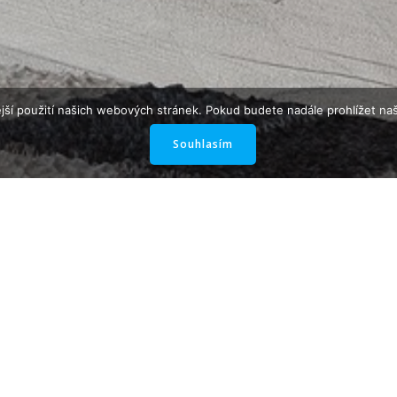
jší použití našich webových stránek. Pokud budete nadále prohlížet naš
Souhlasím
že kuchyní a bytového n