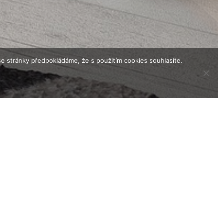
e stránky předpokládáme, že s použitím cookies souhlasíte.
ábytku