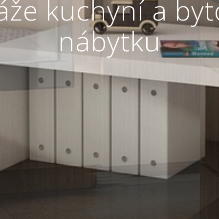
že kuchyní a by
nábytku